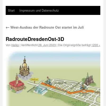
Start
Impressum und Datenschutz
←
West-Ausbau der Radroute Ost startet im Juli
RadrouteDresdenOst-3D
Von
Heiko
|
Veröffentlicht
28. Juni 2023
|
Die Originalgröße beträgt
1200 × 401