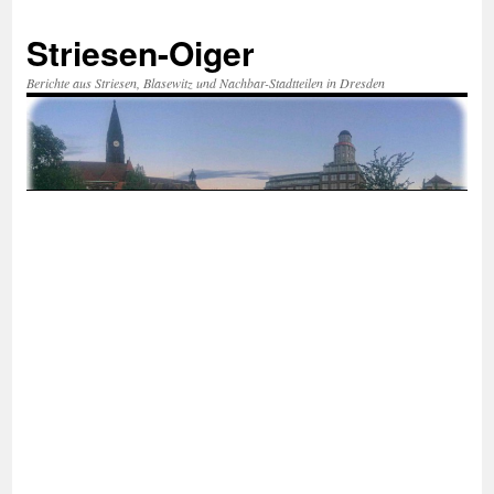
Zum
Inhalt
Striesen-Oiger
springen
Berichte aus Striesen, Blasewitz und Nachbar-Stadtteilen in Dresden