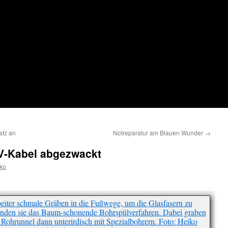
atz an
Notreparatur am Blauen Wunder
→
V-Kabel abgezwackt
ko