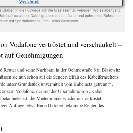
e Gräben in die Fußwege, um die Glasfasern zu verlegen. Wo es aber geht,
hrspülverfahren. Dabei graben sie nur Löcher und bohren die Rohrunnel
rdisch mit Spezialbohrern. Foto: Heiko Weckbrodt
von Vodafone vertröstet und verschaukelt –
et auf Genehmigungen
ied Reuter und seine Nachbarn in der Oehmestraße 8 in Blasewitz
müssen sie nun schon auf die Sendervielfalt des Kabelfernsehens
de unser Grundstück unvermittelt vom Kabelnetz getrennt“ ,
 Konzern Vodafone, der seit der Übernahme von „Kabel
elanbieter ist, die Mieter immer wieder nur vertröstet.
 Oiger-Anfrage, etwa Ende Oktober bekomme Reuter das
t