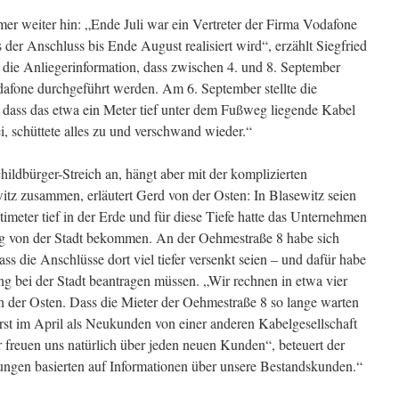
er weiter hin: „Ende Juli war ein Vertreter der Firma Vodafone
 der Anschluss bis Ende August realisiert wird“, erzählt Siegfried
die Anliegerinformation, dass zwischen 4. und 8. September
afone durchgeführt werden. Am 6. September stellte die
 dass das etwa ein Meter tief unter dem Fußweg liegende Kabel
ei, schüttete alles zu und verschwand wieder.“
ildbürger-Streich an, hängt aber mit der komplizierten
itz zusammen, erläutert Gerd von der Osten: In Blasewitz seien
meter tief in der Erde und für diese Tiefe hatte das Unternehmen
 von der Stadt bekommen. An der Oehmestraße 8 habe sich
ss die Anschlüsse dort viel tiefer versenkt seien – und dafür habe
 bei der Stadt beantragen müssen. „Wir rechnen in etwa vier
n der Osten. Dass die Mieter der Oehmestraße 8 so lange warten
erst im April als Neukunden von einer anderen Kabelgesellschaft
 freuen uns natürlich über jeden neuen Kunden“, beteuert der
ngen basierten auf Informationen über unsere Bestandskunden.“