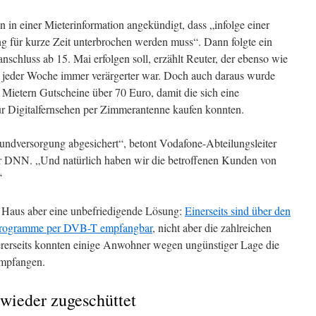
 in einer Mieterinformation angekündigt, dass „infolge einer
g für kurze Zeit unterbrochen werden muss“. Dann folgte ein
schluss ab 15. Mai erfolgen soll, erzählt Reuter, der ebenso wie
 jeder Woche immer verärgerter war. Doch auch daraus wurde
Mietern Gutscheine über 70 Euro, damit die sich eine
r Digitalfernsehen per Zimmerantenne kaufen konnten.
ndversorgung abgesichert“, betont Vodafone-Abteilungsleiter
r DNN. „Und natürlich haben wir die betroffenen Kunden von
“
im Haus aber eine unbefriedigende Lösung:
Einerseits sind über den
e Programme per DVB-T empfangbar
, nicht aber die zahlreichen
ererseits konnten einige Anwohner wegen ungünstiger Lage die
empfangen.
wieder zugeschüttet