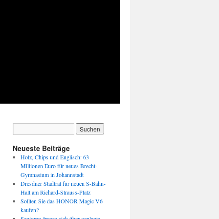
Neueste Beiträge
Holz, Chips und Englisch: 63
Millionen Euro für neues Brecht-
Gymnasium in Johannstadt
Dresdner Stadtrat für neuen S-Bahn-
Halt am Richard-Strauss-Platz
Sollten Sie das HONOR Magic V6
kaufen?
Senioren ärgern sich über geplante