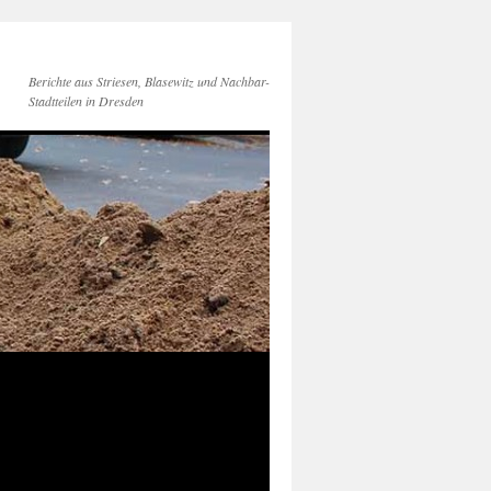
Berichte aus Striesen, Blasewitz und Nachbar-
Stadtteilen in Dresden