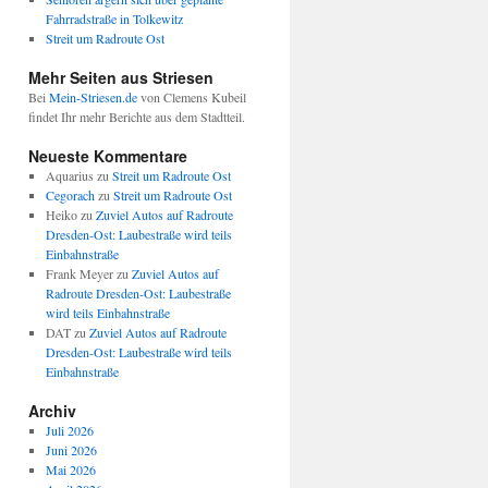
Fahrradstraße in Tolkewitz
Streit um Radroute Ost
Mehr Seiten aus Striesen
Bei
Mein-Striesen.de
von Clemens Kubeil
findet Ihr mehr Berichte aus dem Stadtteil.
Neueste Kommentare
Aquarius
zu
Streit um Radroute Ost
Cegorach
zu
Streit um Radroute Ost
Heiko
zu
Zuviel Autos auf Radroute
Dresden-Ost: Laubestraße wird teils
Einbahnstraße
Frank Meyer
zu
Zuviel Autos auf
Radroute Dresden-Ost: Laubestraße
wird teils Einbahnstraße
DAT
zu
Zuviel Autos auf Radroute
Dresden-Ost: Laubestraße wird teils
Einbahnstraße
Archiv
Juli 2026
Juni 2026
Mai 2026