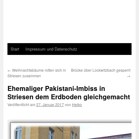
Start
Impressum und Datenschutz
←
Weihnachtsbäume rotten sich in
Brücke über Lockwitzbach gesperrt
Striesen zusammen
→
Ehemaliger Pakistani-Imbiss in
Striesen dem Erdboden gleichgemacht
Veröffentlicht am
27. Januar 2017
von
Heiko