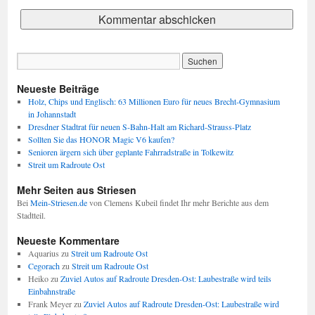
Neueste Beiträge
Holz, Chips und Englisch: 63 Millionen Euro für neues Brecht-Gymnasium
in Johannstadt
Dresdner Stadtrat für neuen S-Bahn-Halt am Richard-Strauss-Platz
Sollten Sie das HONOR Magic V6 kaufen?
Senioren ärgern sich über geplante Fahrradstraße in Tolkewitz
Streit um Radroute Ost
Mehr Seiten aus Striesen
Bei
Mein-Striesen.de
von Clemens Kubeil findet Ihr mehr Berichte aus dem
Stadtteil.
Neueste Kommentare
Aquarius
zu
Streit um Radroute Ost
Cegorach
zu
Streit um Radroute Ost
Heiko
zu
Zuviel Autos auf Radroute Dresden-Ost: Laubestraße wird teils
Einbahnstraße
Frank Meyer
zu
Zuviel Autos auf Radroute Dresden-Ost: Laubestraße wird