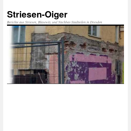
Zum
Inhalt
Striesen-Oiger
springen
Berichte aus Striesen, Blasewitz und Nachbar-Stadtteilen in Dresden