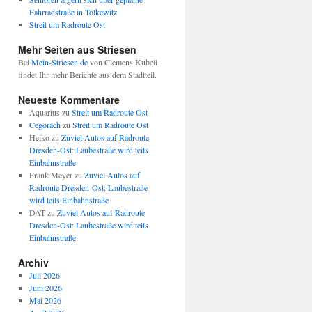
Fahrradstraße in Tolkewitz
Streit um Radroute Ost
Mehr Seiten aus Striesen
Bei
Mein-Striesen.de
von Clemens Kubeil
findet Ihr mehr Berichte aus dem Stadtteil.
Neueste Kommentare
Aquarius
zu
Streit um Radroute Ost
Cegorach
zu
Streit um Radroute Ost
Heiko
zu
Zuviel Autos auf Radroute
Dresden-Ost: Laubestraße wird teils
Einbahnstraße
Frank Meyer
zu
Zuviel Autos auf
Radroute Dresden-Ost: Laubestraße
wird teils Einbahnstraße
DAT
zu
Zuviel Autos auf Radroute
Dresden-Ost: Laubestraße wird teils
Einbahnstraße
Archiv
Juli 2026
Juni 2026
Mai 2026