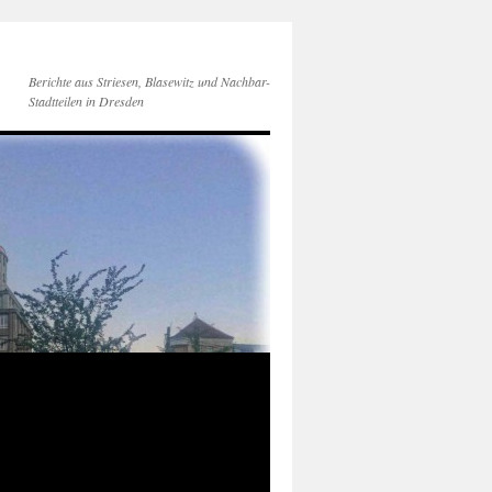
Berichte aus Striesen, Blasewitz und Nachbar-
Stadtteilen in Dresden