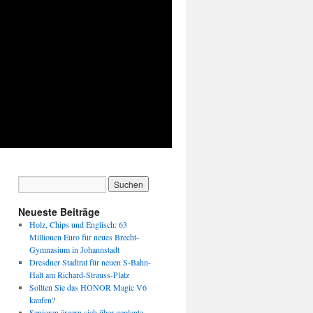
Neueste Beiträge
Holz, Chips und Englisch: 63
Millionen Euro für neues Brecht-
Gymnasium in Johannstadt
Dresdner Stadtrat für neuen S-Bahn-
Halt am Richard-Strauss-Platz
Sollten Sie das HONOR Magic V6
kaufen?
Senioren ärgern sich über geplante