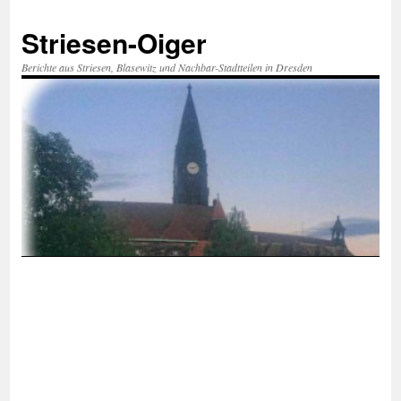
Zum
Inhalt
Striesen-Oiger
springen
Berichte aus Striesen, Blasewitz und Nachbar-Stadtteilen in Dresden