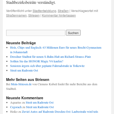
Stadtbezirksbeiräte verständigt.
Veröffentlicht unter
Stadtentwicklung
,
Straßen
|
Verschlagwortet mit
Straßennamen
,
Striesen
|
Kommentar hinterlassen
Neueste Beiträge
Holz, Chips und Englisch: 63 Millionen Euro für neues Brecht-Gymnasium
in Johannstadt
Dresdner Stadtrat für neuen S-Bahn-Halt am Richard-Strauss-Platz
Sollten Sie das HONOR Magic V6 kaufen?
Senioren ärgern sich über geplante Fahrradstraße in Tolkewitz
Streit um Radroute Ost
Mehr Seiten aus Striesen
Bei
Mein-Striesen.de
von Clemens Kubeil findet Ihr mehr Berichte aus dem
Stadtteil.
Neueste Kommentare
Aquarius
zu
Streit um Radroute Ost
Cegorach
zu
Streit um Radroute Ost
Heiko
zu
Zuviel Autos auf Radroute Dresden-Ost: Laubestraße wird teils