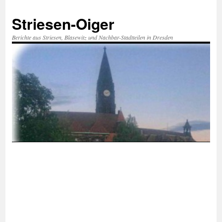
Zum
Inhalt
Striesen-Oiger
springen
Berichte aus Striesen, Blasewitz und Nachbar-Stadtteilen in Dresden