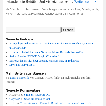
befanden die Beiräte. Und vielleicht sei es …
Weiterlesen
→
Veröffentlicht unter
Umwelt
|
Verschlagwortet mit
amphibie
,
Frosch
,
lurch
,
Molch
,
naturschutz
,
Rochwitz
,
Wachwitzgrund
|
1 Kommentar
Neueste Beiträge
Holz, Chips und Englisch: 63 Millionen Euro für neues Brecht-Gymnasium
in Johannstadt
Dresdner Stadtrat für neuen S-Bahn-Halt am Richard-Strauss-Platz
Sollten Sie das HONOR Magic V6 kaufen?
Senioren ärgern sich über geplante Fahrradstraße in Tolkewitz
Streit um Radroute Ost
Mehr Seiten aus Striesen
Bei
Mein-Striesen.de
von Clemens Kubeil findet Ihr mehr Berichte aus dem
Stadtteil.
Neueste Kommentare
Aquarius
zu
Streit um Radroute Ost
Cegorach
zu
Streit um Radroute Ost
Heiko
zu
Zuviel Autos auf Radroute Dresden-Ost: Laubestraße wird teils