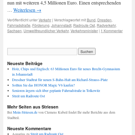
nun mit weiteren 4,5 Millionen Euro. Einen entsprechenden
…
Weiterlesen
→
Veröffentlicht unter
Verkehr
|
Verschlagwortet mit
Bund
,
Dresden
,
Fahrradstraße
,
Förderung
,
Johannstadt
,
Radroute Ost
,
Radverkehr
,
Sachsen
,
Umweltfreundlicher Verkehr
,
Verkehrsminister
|
1 Kommentar
Neueste Beiträge
Holz, Chips und Englisch: 63 Millionen Euro für neues Brecht-Gymnasium
in Johannstadt
Dresdner Stadtrat für neuen S-Bahn-Halt am Richard-Strauss-Platz
Sollten Sie das HONOR Magic V6 kaufen?
Senioren ärgern sich über geplante Fahrradstraße in Tolkewitz
Streit um Radroute Ost
Mehr Seiten aus Striesen
Bei
Mein-Striesen.de
von Clemens Kubeil findet Ihr mehr Berichte aus dem
Stadtteil.
Neueste Kommentare
Aquarius
zu
Streit um Radroute Ost