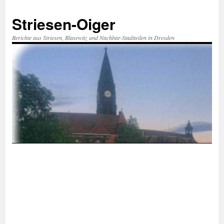
Zum
Inhalt
Striesen-Oiger
springen
Berichte aus Striesen, Blasewitz und Nachbar-Stadtteilen in Dresden