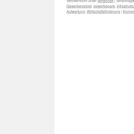
Veröffentlicht unter
Wirtschaft
|
Verschlagw
Gewerbegebiet
,
gewerbepark
,
Infrastruk
Aufwertung
,
Wirtschaftsförderung
|
Kommen