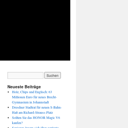
Neueste Beiträge
Holz, Chips und Englisch: 63
Millionen Euro für neues Brecht-
Gymnasium in Johannstadt
Dresdner Stadtrat für neuen S-Bahn-
Halt am Richard-Strauss-Platz
Sollten Sie das HONOR Magic V6
kaufen?
Senioren ärgern sich über geplante