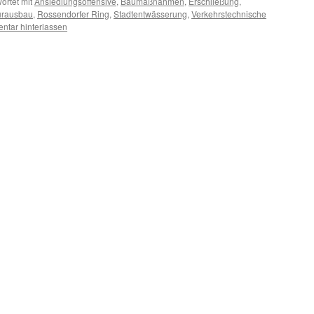
ortet mit
Ansiedlungsoffensive
,
Baumaßnahmen
,
Erschließung
,
turausbau
,
Rossendorfer Ring
,
Stadtentwässerung
,
Verkehrstechnische
tar hinterlassen