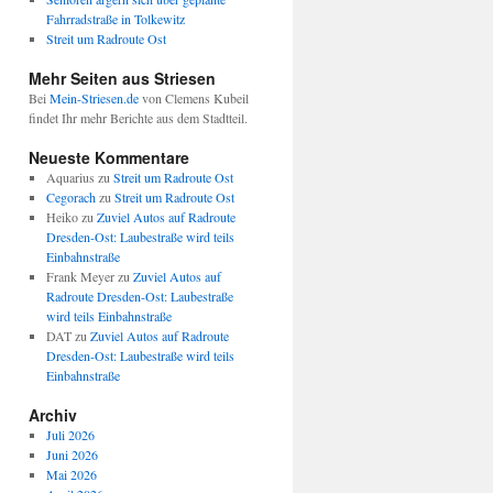
Fahrradstraße in Tolkewitz
Streit um Radroute Ost
Mehr Seiten aus Striesen
Bei
Mein-Striesen.de
von Clemens Kubeil
findet Ihr mehr Berichte aus dem Stadtteil.
Neueste Kommentare
Aquarius
zu
Streit um Radroute Ost
Cegorach
zu
Streit um Radroute Ost
Heiko
zu
Zuviel Autos auf Radroute
Dresden-Ost: Laubestraße wird teils
Einbahnstraße
Frank Meyer
zu
Zuviel Autos auf
Radroute Dresden-Ost: Laubestraße
wird teils Einbahnstraße
DAT
zu
Zuviel Autos auf Radroute
Dresden-Ost: Laubestraße wird teils
Einbahnstraße
Archiv
Juli 2026
Juni 2026
Mai 2026