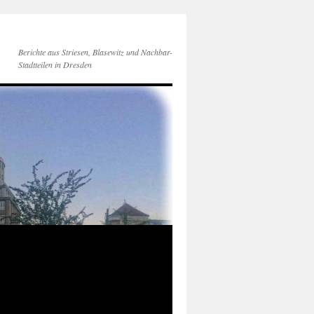
Berichte aus Striesen, Blasewitz und Nachbar-
Stadtteilen in Dresden