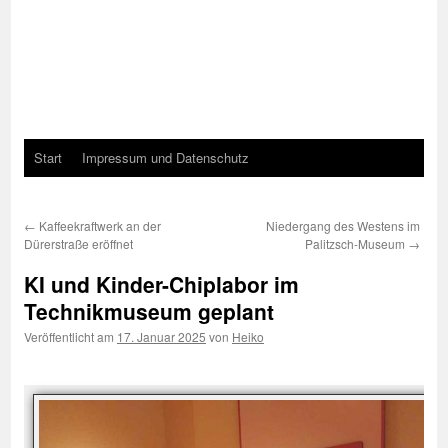
Start
Impressum und Datenschutz
←
Kaffeekraftwerk an der
Niedergang des Westens im
Dürerstraße eröffnet
Palitzsch-Museum
→
KI und Kinder-Chiplabor im
Technikmuseum geplant
Veröffentlicht am
17. Januar 2025
von
Heiko