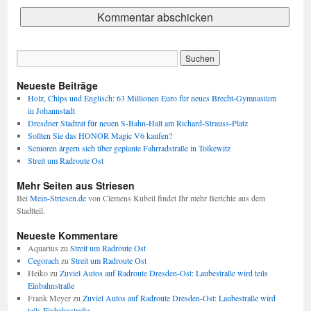
Neueste Beiträge
Holz, Chips und Englisch: 63 Millionen Euro für neues Brecht-Gymnasium
in Johannstadt
Dresdner Stadtrat für neuen S-Bahn-Halt am Richard-Strauss-Platz
Sollten Sie das HONOR Magic V6 kaufen?
Senioren ärgern sich über geplante Fahrradstraße in Tolkewitz
Streit um Radroute Ost
Mehr Seiten aus Striesen
Bei
Mein-Striesen.de
von Clemens Kubeil findet Ihr mehr Berichte aus dem
Stadtteil.
Neueste Kommentare
Aquarius
zu
Streit um Radroute Ost
Cegorach
zu
Streit um Radroute Ost
Heiko
zu
Zuviel Autos auf Radroute Dresden-Ost: Laubestraße wird teils
Einbahnstraße
Frank Meyer
zu
Zuviel Autos auf Radroute Dresden-Ost: Laubestraße wird
teils Einbahnstraße