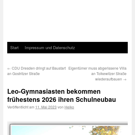
Start
Impressum und Datenschutz
←
CDU Dresden dringt auf Baustart
Eigentümer muss abgerissene Villa
an Gostritzer Straße
an Tolkewitzer Straße
wiederaufbauen
→
Leo-Gymnasiasten bekommen
frühestens 2026 ihren Schulneubau
Veröffentlicht am
11. Mai 2023
von
Heiko