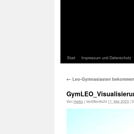
Start
Impressum und Datenschutz
←
Leo-Gymnasiasten bekommen 
GymLEO_Visualisier
Von
Heiko
|
Veröffentlicht
11. Mai 2023
|
D