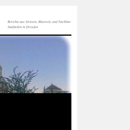
Berichte aus Striesen, Blasewitz und Nachbar-
Stadtteilen in Dresden