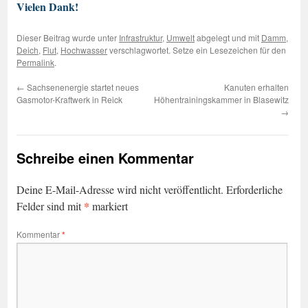
Vielen Dank!
Dieser Beitrag wurde unter
Infrastruktur
,
Umwelt
abgelegt und mit
Damm
,
Deich
,
Flut
,
Hochwasser
verschlagwortet. Setze ein Lesezeichen für den
Permalink
.
←
Sachsenenergie startet neues
Kanuten erhalten
Gasmotor-Kraftwerk in Reick
Höhentrainingskammer in Blasewitz
→
Schreibe einen Kommentar
Deine E-Mail-Adresse wird nicht veröffentlicht.
Erforderliche
*
Felder sind mit
markiert
Kommentar
*