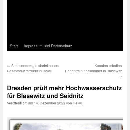
Start
Impressum und Datenschutz
←
Sachsenenergie startet neues
Kanuten erhalten
Gasmotor-Kraftwerk in Reick
Höhentrainingskammer in Blasewitz
→
Dresden prüft mehr Hochwasserschutz
für Blasewitz und Seidnitz
Veröffentlicht am
14. Dezember 2022
von
Heiko