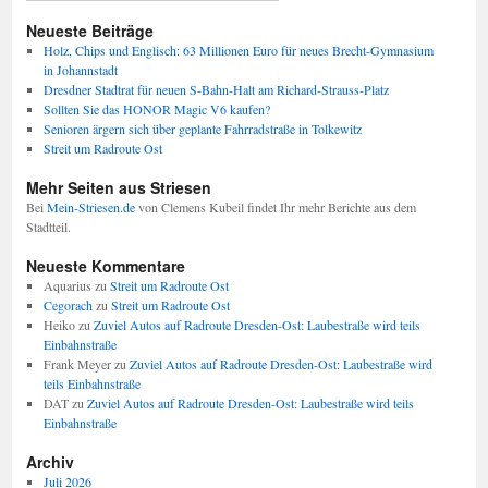
Neueste Beiträge
Holz, Chips und Englisch: 63 Millionen Euro für neues Brecht-Gymnasium
in Johannstadt
Dresdner Stadtrat für neuen S-Bahn-Halt am Richard-Strauss-Platz
Sollten Sie das HONOR Magic V6 kaufen?
Senioren ärgern sich über geplante Fahrradstraße in Tolkewitz
Streit um Radroute Ost
Mehr Seiten aus Striesen
Bei
Mein-Striesen.de
von Clemens Kubeil findet Ihr mehr Berichte aus dem
Stadtteil.
Neueste Kommentare
Aquarius
zu
Streit um Radroute Ost
Cegorach
zu
Streit um Radroute Ost
Heiko
zu
Zuviel Autos auf Radroute Dresden-Ost: Laubestraße wird teils
Einbahnstraße
Frank Meyer
zu
Zuviel Autos auf Radroute Dresden-Ost: Laubestraße wird
teils Einbahnstraße
DAT
zu
Zuviel Autos auf Radroute Dresden-Ost: Laubestraße wird teils
Einbahnstraße
Archiv
Juli 2026