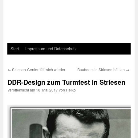
Start
Impressum und Datenschutz
←
Striesen-Center füllt sich wieder
Bauboom in Striesen hält an
→
DDR-Design zum Turmfest in Striesen
Veröffentlicht am
18. Mai 2017
von
Heiko