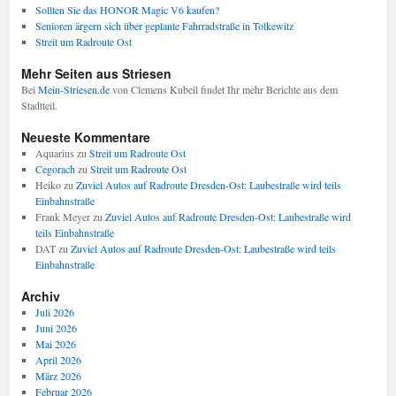
Sollten Sie das HONOR Magic V6 kaufen?
Senioren ärgern sich über geplante Fahrradstraße in Tolkewitz
Streit um Radroute Ost
Mehr Seiten aus Striesen
Bei
Mein-Striesen.de
von Clemens Kubeil findet Ihr mehr Berichte aus dem
Stadtteil.
Neueste Kommentare
Aquarius
zu
Streit um Radroute Ost
Cegorach
zu
Streit um Radroute Ost
Heiko
zu
Zuviel Autos auf Radroute Dresden-Ost: Laubestraße wird teils
Einbahnstraße
Frank Meyer
zu
Zuviel Autos auf Radroute Dresden-Ost: Laubestraße wird
teils Einbahnstraße
DAT
zu
Zuviel Autos auf Radroute Dresden-Ost: Laubestraße wird teils
Einbahnstraße
Archiv
Juli 2026
Juni 2026
Mai 2026
April 2026
März 2026
Februar 2026