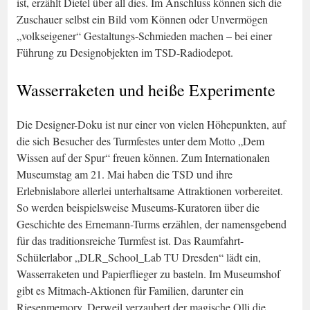
ist, erzählt Dietel über all dies. Im Anschluss können sich die
Zuschauer selbst ein Bild vom Können oder Unvermögen
„volkseigener“ Gestaltungs-Schmieden machen – bei einer
Führung zu Designobjekten im TSD-Radiodepot.
Wasserraketen und heiße Experimente
Die Designer-Doku ist nur einer von vielen Höhepunkten, auf
die sich Besucher des Turmfestes unter dem Motto „Dem
Wissen auf der Spur“ freuen können. Zum Internationalen
Museumstag am 21. Mai haben die TSD und ihre
Erlebnislabore allerlei unterhaltsame Attraktionen vorbereitet.
So werden beispielsweise Museums-Kuratoren über die
Geschichte des Ernemann-Turms erzählen, der namensgebend
für das traditionsreiche Turmfest ist. Das Raumfahrt-
Schülerlabor „DLR_School_Lab TU Dresden“ lädt ein,
Wasserraketen und Papierflieger zu basteln. Im Museumshof
gibt es Mitmach-Aktionen für Familien, darunter ein
Riesenmemory. Derweil verzaubert der magische Olli die