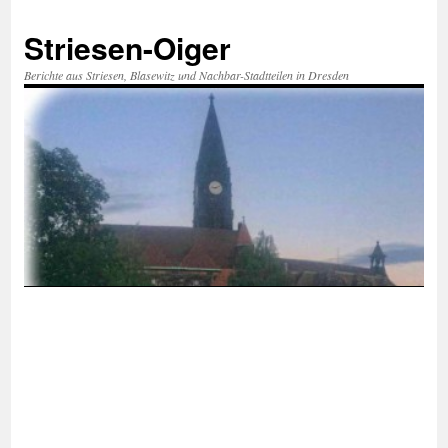
Zum
Inhalt
Striesen-Oiger
springen
Berichte aus Striesen, Blasewitz und Nachbar-Stadtteilen in Dresden