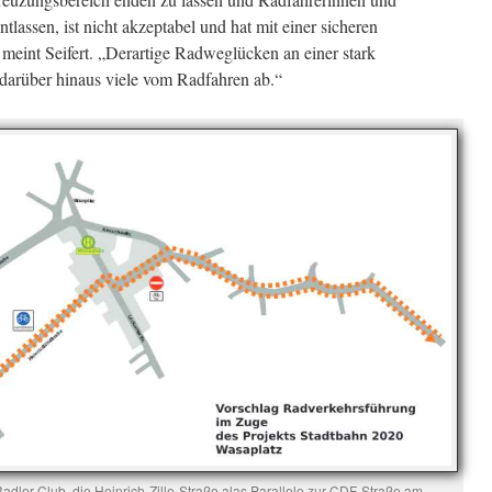
lassen, ist nicht akzeptabel und hat mit einer sicheren
meint Seifert. „Derartige Radweglücken an einer stark
darüber hinaus viele vom Radfahren ab.“
adler-Club, die Heinrich-Zille-Straße alas Parallele zur CDF-Straße am