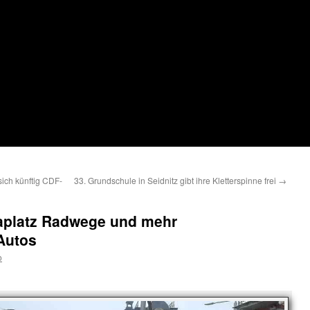
ich künftig CDF-
33. Grundschule in Seidnitz gibt ihre Kletterspinne frei
→
aplatz Radwege und mehr
Autos
o