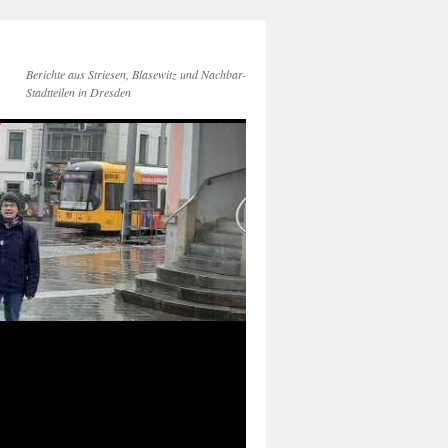
Berichte aus Striesen, Blasewitz und Nachbar-
Stadtteilen in Dresden