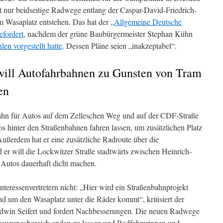
ht nur beidseitige Radwege entlang der Caspar-David-Friedrich-
m Wasaplatz entstehen. Das hat der
„Allgemeine Deutsche
fordert
, nachdem der grüne Baubürgermeister Stephan Kühn
en vorgestellt hatte
. Dessen Pläne seien „inakzeptabel“.
will Autofahrbahnen zu Gunsten von Tram
en
ahn für Autos auf dem Zelleschen Weg und auf der CDF-Straße
s hinter den Straßenbahnen fahren lassen, um zusätzlichen Platz
Außerdem hat er eine zusätzliche Radroute über die
 er will die Lockwitzer Straße stadtwärts zwischen Heinrich‐
 Autos dauerhaft dicht machen.
nteressenvertretern nicht: „Hier wird ein Straßenbahnprojekt
nd um den Wasaplatz unter die Räder kommt“, kritisiert der
win Seifert und fordert Nachbesserungen. Die neuen Radwege
reuzungsbereich enden zu lassen und Radfahrerinnen und