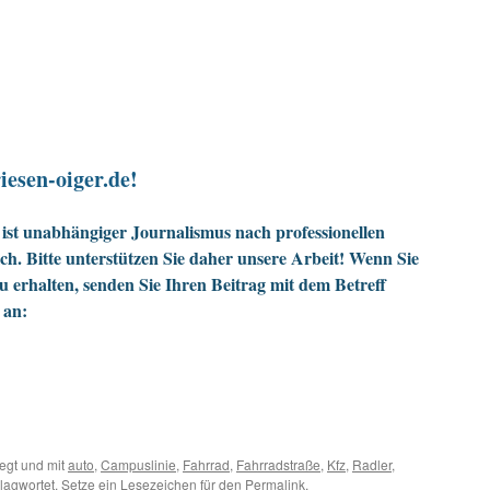
iesen-oiger.de!
ist unabhängiger Journalismus nach professionellen
h. Bitte unterstützen Sie daher unsere Arbeit! Wenn Sie
zu erhalten, senden Sie Ihren Beitrag mit dem Betreff
 an:
egt und mit
auto
,
Campuslinie
,
Fahrrad
,
Fahrradstraße
,
Kfz
,
Radler
,
lagwortet. Setze ein Lesezeichen für den
Permalink
.