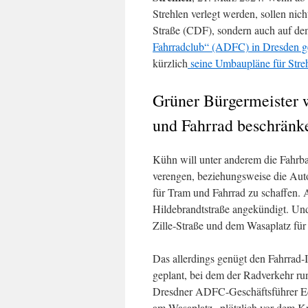
Strehlen verlegt werden, sollen nic
Straße (CDF), sondern auch auf de
Fahrradclub“ (ADFC) in Dresden ge
kürzlich
seine Umbaupläne für Strehl
Grüner Bürgermeister 
und Fahrrad beschränk
Kühn will unter anderem die Fahrb
verengen, beziehungsweise die Auto
für Tram und Fahrrad zu schaffen. 
Hildebrandtstraße angekündigt. Und
Zille‐Straße und dem Wasaplatz für
Das allerdings genügt den Fahrrad-I
geplant, bei dem der Radverkehr ru
Dresdner ADFC-Geschäftsführer Ed
am Wasaplatz „plötzlich vor dem K