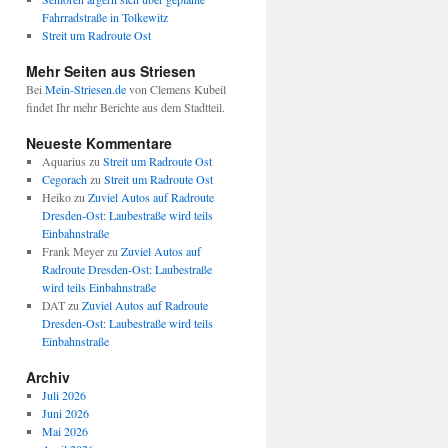
Fahrradstraße in Tolkewitz
Streit um Radroute Ost
Mehr Seiten aus Striesen
Bei
Mein-Striesen.de
von Clemens Kubeil
findet Ihr mehr Berichte aus dem Stadtteil.
Neueste Kommentare
Aquarius
zu
Streit um Radroute Ost
Cegorach
zu
Streit um Radroute Ost
Heiko
zu
Zuviel Autos auf Radroute
Dresden-Ost: Laubestraße wird teils
Einbahnstraße
Frank Meyer
zu
Zuviel Autos auf
Radroute Dresden-Ost: Laubestraße
wird teils Einbahnstraße
DAT
zu
Zuviel Autos auf Radroute
Dresden-Ost: Laubestraße wird teils
Einbahnstraße
Archiv
Juli 2026
Juni 2026
Mai 2026