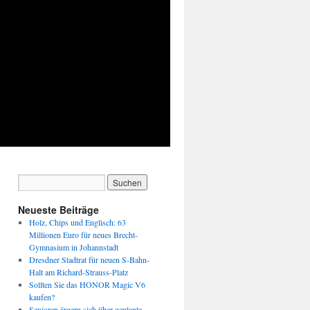
Neueste Beiträge
Holz, Chips und Englisch: 63
Millionen Euro für neues Brecht-
Gymnasium in Johannstadt
Dresdner Stadtrat für neuen S-Bahn-
Halt am Richard-Strauss-Platz
Sollten Sie das HONOR Magic V6
kaufen?
Senioren ärgern sich über geplante