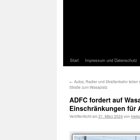
Start
Impressum und Datenschutz
←
Autos, Radler und Straßenbahn teilen s
Straße zum Wasaplatz
ADFC fordert auf Was
Einschränkungen für 
Veröffentlicht am
21. März 2024
von
Heik