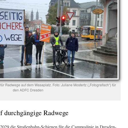
ür Radwege auf dem Wasaplatz. Foto: Juliane Mostertz („Fotografisch“) für
den ADFC Dresden
auf durchgängige Radwege
2029 die Straßenbahn-Schienen für die Campuslinie in Dresden-