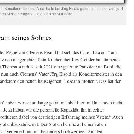
a: Konditorin Theresa Arndt hatte bei Jörg Eisold gelernt und absolviert jetzt
inen Meisterlehrgang. Foto: Sabine Mutschke
Team seines Sohnes
der Regie von Clemens Eisold hat sich das Café „Toscana“ am
z neu ausgerichtet: Sein Küchenchef Roy Geißler hat ein neues
Theresa Arndt ist seit 2021 eine gelernte Patissière an Bord, die
t nun auch Clemens’ Vater Jörg Eisold als Konditormeister in den
er anderem den neuen hauseigenen „Toscana-Stollen“. Das hat der
n’ haben wir schon lange geträumt, aber hier im Haus noch nicht
 „Jetzt haben wir die personelle Kapazität, ihn in echter
rofitieren dabei von der riesigen Erfahrung meines Vaters.“ Auch
 Stollenbackstube mit. Der Stollen beruhe auf einem alten
ana“ verfeinert und mit besonders hochwertigen Zutaten