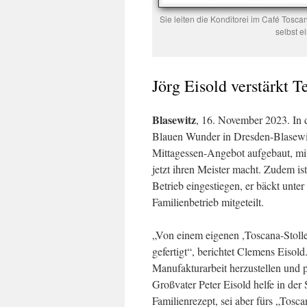
Sie leiten die Konditorei im Café Toscan
selbst e
Jörg Eisold verstärkt 
Blasewitz
, 16. November 2023. In 
Blauen Wunder in Dresden-Blasewit
Mittagessen-Angebot aufgebaut, mit 
jetzt ihren Meister macht. Zudem is
Betrieb eingestiegen, er bäckt unt
Familienbetrieb mitgeteilt.
„Von einem eigenen ,Toscana-Stolle
gefertigt“, berichtet Clemens Eisold.
Manufakturarbeit herzustellen und p
Großvater Peter Eisold helfe in der
Familienrezept, sei aber fürs „Tosc