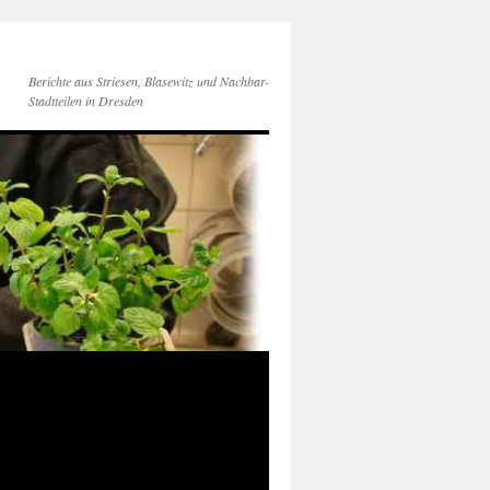
Berichte aus Striesen, Blasewitz und Nachbar-
Stadtteilen in Dresden