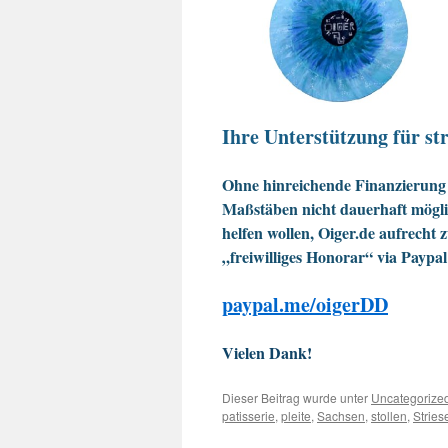
Ihre Unterstützung für str
Ohne hinreichende Finanzierung 
Maßstäben nicht dauerhaft möglic
helfen wollen, Oiger.de aufrecht 
„freiwilliges Honorar“ via Paypal
paypal.me/oigerDD
Vielen Dank!
Dieser Beitrag wurde unter
Uncategorize
patisserie
,
pleite
,
Sachsen
,
stollen
,
Stries