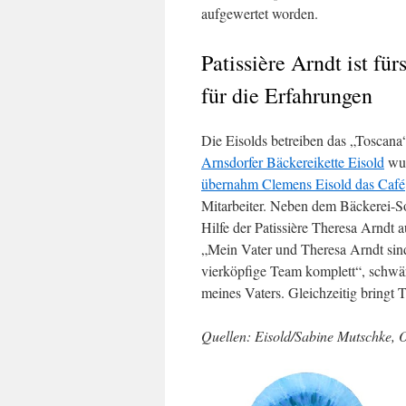
aufgewertet worden.
Patissière Arndt ist fü
für die Erfahrungen
Die Eisolds betreiben das „Toscana“
Arnsdorfer Bäckereikette Eisold
wur
übernahm Clemens Eisold das Café
Mitarbeiter. Neben dem Bäckerei-So
Hilfe der Patissière Theresa Arndt 
„Mein Vater und Theresa Arndt sin
vierköpfige Team komplett“, schwär
meines Vaters. Gleichzeitig bringt 
Quellen: Eisold/Sabine Mutschke, 