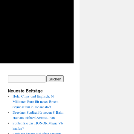
Neueste Beiträge
Holz, Chips und Englisch: 63
Millionen Euro für neues Brecht-
Gymnasium in Johannstadt
Dresdner Stadtrat für neuen S-Bahn-
Halt am Richard-Strauss-Platz
Sollten Sie das HONOR Magic V6
kaufen?
Senioren ärgern sich über geplante