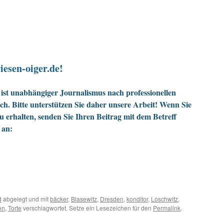
iesen-oiger.de!
ist unabhängiger Journalismus nach professionellen
h. Bitte unterstützen Sie daher unsere Arbeit! Wenn Sie
zu erhalten, senden Sie Ihren Beitrag mit dem Betreff
 an:
d
abgelegt und mit
bäcker
,
Blasewitz
,
Dresden
,
konditor
,
Loschwitz
,
en
,
Torte
verschlagwortet. Setze ein Lesezeichen für den
Permalink
.