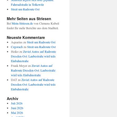
Fahrradstraße in Tolkewitz
Streit um Radroute Ost
Mehr Seiten aus Striesen
Bei
Mein-Striesen.de
von Clemens Kubeil
findet Ihr mehr Berichte aus dem Stadtteil.
Neueste Kommentare
Aquarius
zu
Streit um Radroute Ost
Cegorach
zu
Streit um Radroute Ost
Heiko
zu
Zuviel Autos auf Radroute
Dresden-Ost: Laubestraße wird teils
Einbahnstraße
Frank Meyer
zu
Zuviel Autos auf
Radroute Dresden-Ost: Laubestraße
wird teils Einbahnstraße
DAT
zu
Zuviel Autos auf Radroute
Dresden-Ost: Laubestraße wird teils
Einbahnstraße
Archiv
Juli 2026
Juni 2026
Mai 2026