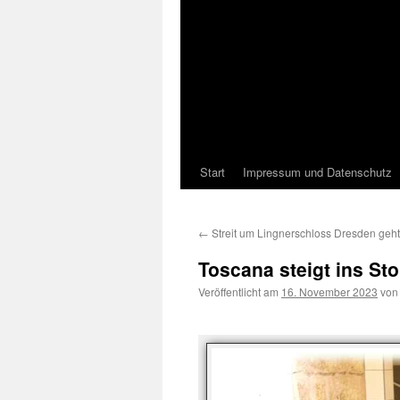
Start
Impressum und Datenschutz
←
Streit um Lingnerschloss Dresden geht
Toscana steigt ins Sto
Veröffentlicht am
16. November 2023
von