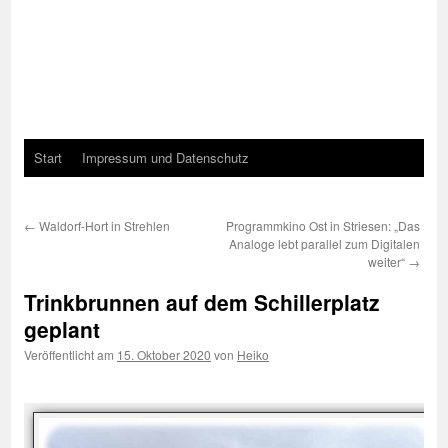
Start
Impressum und Datenschutz
←
Waldorf-Hort in Strehlen
Programmkino Ost in Striesen: „Das
Analoge lebt parallel zum Digitalen
weiter“
→
Trinkbrunnen auf dem Schillerplatz
geplant
Veröffentlicht am
15. Oktober 2020
von
Heiko