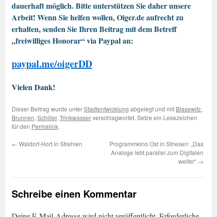
dauerhaft möglich. Bitte unterstützen Sie daher unsere
Arbeit! Wenn Sie helfen wollen, Oiger.de aufrecht zu
erhalten, senden Sie Ihren Beitrag mit dem Betreff
„freiwilliges Honorar“ via Paypal an:
paypal.me/oigerDD
Vielen Dank!
Dieser Beitrag wurde unter
Stadtentwicklung
abgelegt und mit
Blasewitz
,
Brunnen
,
Schiller
,
Trinkwasser
verschlagwortet. Setze ein Lesezeichen
für den
Permalink
.
←
Waldorf-Hort in Strehlen
Programmkino Ost in Striesen: „Das
Analoge lebt parallel zum Digitalen
weiter“
→
Schreibe einen Kommentar
Deine E-Mail-Adresse wird nicht veröffentlicht.
Erforderliche