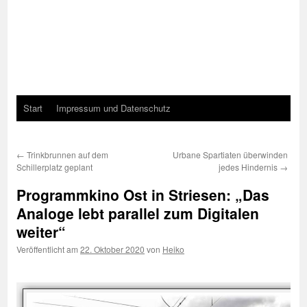
Start
Impressum und Datenschutz
←
Trinkbrunnen auf dem
Urbane Spartiaten überwinden
Schillerplatz geplant
jedes Hindernis
→
Programmkino Ost in Striesen: „Das
Analoge lebt parallel zum Digitalen
weiter“
Veröffentlicht am
22. Oktober 2020
von
Heiko