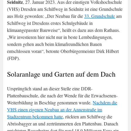
Seidnitz
, 27. Januar 2023. Aus der einstigen Volkshochschule
(VHS) Dresden am Schilfweg in Seidnitz ist eine Grundschule
aus Holz geworden: „Der Neubau für die
33. Grundschule
am
Schilfweg ist Dresdens erstes Schulgebäude in
klimaangepasster Bauweise“, heißt es dazu aus dem Rathaus.
„Wir investieren hier nicht nur in beste Lernbedingungen,
sondern gehen auch beim klimafreundlichen Bauen
entschlossen voran“, betonte Oberbürgermeister Dirk Hilbert
(FDP).
Solaranlage und Garten auf dem Dach
Ursprünglich stand an dieser Stelle eine DDR-
Plattenbauschule, die nach der Wende für die Erwachsenen-
Weiterbildung in Beschlag genommen wurde.
Nachdem die
VHS einen eigenen Neubau an der Annenstraße im
Stadtzentrum bekommen hatte
, rückten am Schilfweg die
Abrissbagger an und zertrümmerten den Plattenbau. Danach
errichteten Bauarbeiter dort für rund 18,9 Millionen Euro ein