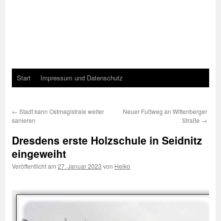
Start
Impressum und Datenschutz
←
Stadt kann Ostmagistrale weiter
Neuer Fußweg an Wittenberger
sanieren
Straße
→
Dresdens erste Holzschule in Seidnitz
eingeweiht
Veröffentlicht am
27. Januar 2023
von
Heiko