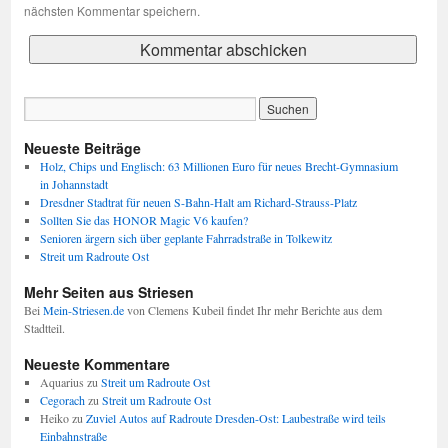
nächsten Kommentar speichern.
Neueste Beiträge
Holz, Chips und Englisch: 63 Millionen Euro für neues Brecht-Gymnasium
in Johannstadt
Dresdner Stadtrat für neuen S-Bahn-Halt am Richard-Strauss-Platz
Sollten Sie das HONOR Magic V6 kaufen?
Senioren ärgern sich über geplante Fahrradstraße in Tolkewitz
Streit um Radroute Ost
Mehr Seiten aus Striesen
Bei
Mein-Striesen.de
von Clemens Kubeil findet Ihr mehr Berichte aus dem
Stadtteil.
Neueste Kommentare
Aquarius
zu
Streit um Radroute Ost
Cegorach
zu
Streit um Radroute Ost
Heiko
zu
Zuviel Autos auf Radroute Dresden-Ost: Laubestraße wird teils
Einbahnstraße