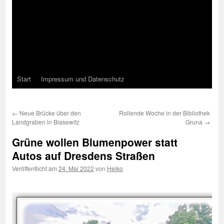
Start
Impressum und Datenschutz
←
Neue Brücke über den
Rollende Woche in der Bibliothek
Landgraben in Blasewitz
Gruna
→
Grüne wollen Blumenpower statt
Autos auf Dresdens Straßen
Veröffentlicht am
24. Mai 2022
von
Heiko