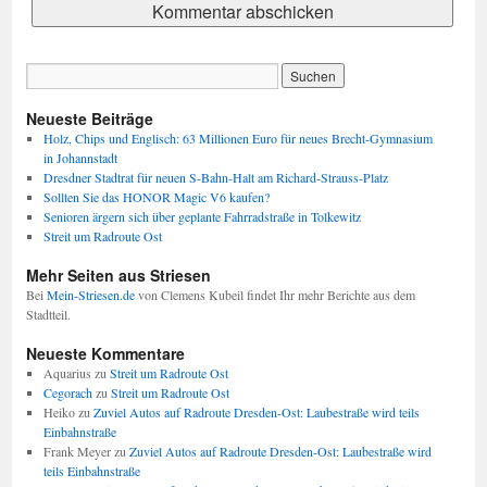
Neueste Beiträge
Holz, Chips und Englisch: 63 Millionen Euro für neues Brecht-Gymnasium
in Johannstadt
Dresdner Stadtrat für neuen S-Bahn-Halt am Richard-Strauss-Platz
Sollten Sie das HONOR Magic V6 kaufen?
Senioren ärgern sich über geplante Fahrradstraße in Tolkewitz
Streit um Radroute Ost
Mehr Seiten aus Striesen
Bei
Mein-Striesen.de
von Clemens Kubeil findet Ihr mehr Berichte aus dem
Stadtteil.
Neueste Kommentare
Aquarius
zu
Streit um Radroute Ost
Cegorach
zu
Streit um Radroute Ost
Heiko
zu
Zuviel Autos auf Radroute Dresden-Ost: Laubestraße wird teils
Einbahnstraße
Frank Meyer
zu
Zuviel Autos auf Radroute Dresden-Ost: Laubestraße wird
teils Einbahnstraße