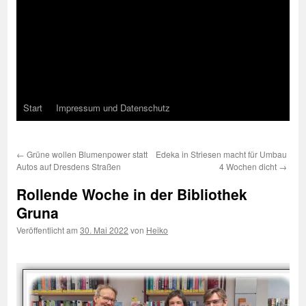
Start
Impressum und Datenschutz
←
Grüne wollen Blumenpower statt
Edeka in Striesen macht für Umbau
Autos auf Dresdens Straßen
4 Wochen dicht
→
Rollende Woche in der Bibliothek
Gruna
Veröffentlicht am
30. Mai 2022
von
Heiko