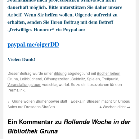
dauerhaft möglich. Bitte unterstützen Sie daher unsere
Arbeit! Wenn Sie helfen wollen, Oiger.de aufrecht zu
erhalten, senden Sie Ihren Beitrag mit dem Betreff
„freiwilliges Honorar“ via Paypal an:
paypal.me/oigerDD
Vielen Dank!
Dieser Beitrag wurde unter
Bildung
abgelegt und mit
Bücher leihen
,
Gruna
,
Leihbücherei
,
Öffnungszeiten
,
Seidnitz
,
Spielen
,
Treffpunkt
,
Veranstaltungsraum
verschlagwortet. Setze ein Lesezeichen für den
Permalink
.
←
Grüne wollen Blumenpower statt
Edeka in Striesen macht für Umbau
Autos auf Dresdens Straßen
4 Wochen dicht
→
Ein Kommentar zu
Rollende Woche in der
Bibliothek Gruna