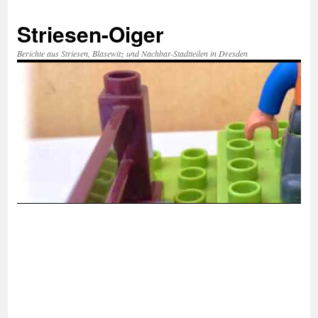
Zum
Inhalt
Striesen-Oiger
springen
Berichte aus Striesen, Blasewitz und Nachbar-Stadtteilen in Dresden