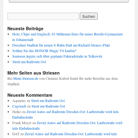
Neueste Beiträge
Holz, Chips und Englisch: 63 Millionen Euro für neues Brecht-Gymnasium
in Johannstadt
Dresdner Stadtrat für neuen S-Bahn-Halt am Richard-Strauss-Platz
Sollten Sie das HONOR Magic V6 kaufen?
Senioren ärgern sich über geplante Fahrradstraße in Tolkewitz
Streit um Radroute Ost
Mehr Seiten aus Striesen
Bei
Mein-Striesen.de
von Clemens Kubeil findet Ihr mehr Berichte aus dem
Stadtteil.
Neueste Kommentare
Aquarius
zu
Streit um Radroute Ost
Cegorach
zu
Streit um Radroute Ost
Heiko
zu
Zuviel Autos auf Radroute Dresden-Ost: Laubestraße wird teils
Einbahnstraße
Frank Meyer
zu
Zuviel Autos auf Radroute Dresden-Ost: Laubestraße wird
teils Einbahnstraße
DAT
zu
Zuviel Autos auf Radroute Dresden-Ost: Laubestraße wird teils