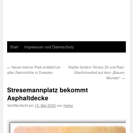
Start
Impressum und Datenschutz
←
Neuer kleiner Park entsteht an
Radler fordern Tempo 20 und Rad-
alter Zwirnmühle in Dresden
Überholverbot auf dem „Blauen
Wunder“
→
Stresemannplatz bekommt
Asphaltdecke
Veröffentlicht am
10. Mai 2022
von
Heiko