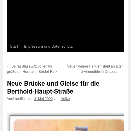
Start
Impressum und Datenschutz
←
Beirat Blasewitz votiert für
Neuer kleiner Park entsteht an alter
größeren Hermann-Seidel-Park
Zwirnmühle in Dresden
→
Neue Brücke und Gleise für die
Berthold-Haupt-Straße
Veröffentlicht am
3. Mai 2022
von
Heiko