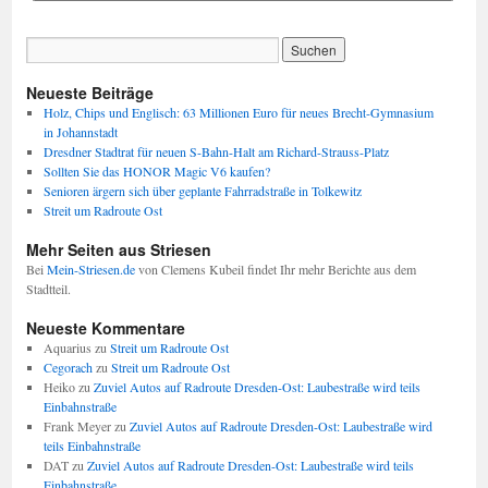
Neueste Beiträge
Holz, Chips und Englisch: 63 Millionen Euro für neues Brecht-Gymnasium
in Johannstadt
Dresdner Stadtrat für neuen S-Bahn-Halt am Richard-Strauss-Platz
Sollten Sie das HONOR Magic V6 kaufen?
Senioren ärgern sich über geplante Fahrradstraße in Tolkewitz
Streit um Radroute Ost
Mehr Seiten aus Striesen
Bei
Mein-Striesen.de
von Clemens Kubeil findet Ihr mehr Berichte aus dem
Stadtteil.
Neueste Kommentare
Aquarius
zu
Streit um Radroute Ost
Cegorach
zu
Streit um Radroute Ost
Heiko
zu
Zuviel Autos auf Radroute Dresden-Ost: Laubestraße wird teils
Einbahnstraße
Frank Meyer
zu
Zuviel Autos auf Radroute Dresden-Ost: Laubestraße wird
teils Einbahnstraße
DAT
zu
Zuviel Autos auf Radroute Dresden-Ost: Laubestraße wird teils
Einbahnstraße