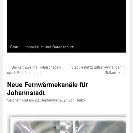
Start
Impressum und Datenschutz
←
Bäcker: Zweimal Totalschaden
Stadt testet 2. Blitzer-Anhänger in
durch Elbefluten reicht
Tolkewitz
→
Neue Fernwärmekanäle für
Johannstadt
Veröffentlicht am
23. September 2024
von
Heiko