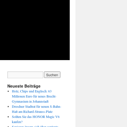
Neueste Beiträge
Holz, Chips und Englisch: 63
Millionen Euro für neues Brecht-
Gymnasium in Johannstadt
Dresdner Stadtrat für neuen S-Bahn-
Halt am Richard-Strauss-Platz
Sollten Sie das HONOR Magic V6
kaufen?
Senioren ärgern sich über geplante