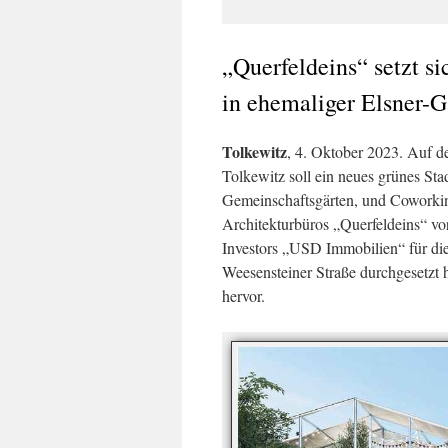
„Querfeldeins“ setzt s
in ehemaliger Elsner-G
Tolkewitz
, 4. Oktober 2023. Auf d
Tolkewitz soll ein neues grünes St
Gemeinschaftsgärten, und Coworkin
Architekturbüros „Querfeldeins“ vor
Investors „USD Immobilien“ für di
Weesensteiner Straße durchgesetzt h
hervor.