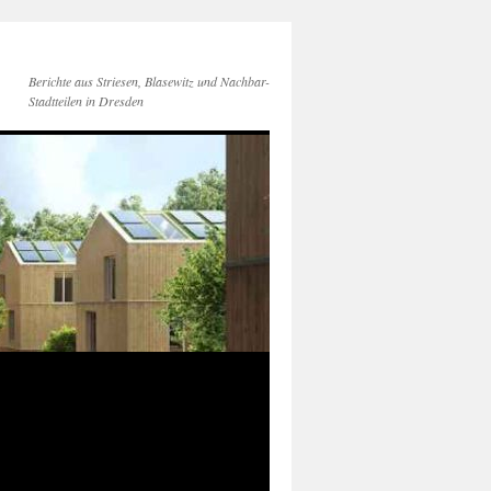
Berichte aus Striesen, Blasewitz und Nachbar-
Stadtteilen in Dresden