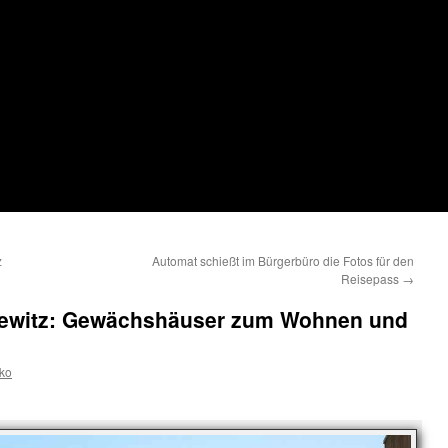
z
Automat schießt im Bürgerbüro die Fotos für den
Reisepass
→
lkewitz: Gewächshäuser zum Wohnen und
ko