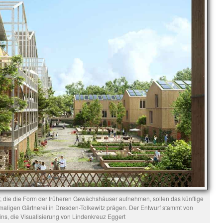
die die Form der früheren Gewächshäuser aufnehmen, sollen das künftige
maligen Gärtnerei in Dresden-Tolkewitz prägen. Der Entwurf stammt von
ins, die Visualisierung von Lindenkreuz Eggert