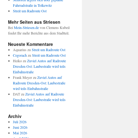
Fahrradstraße in Tolkewitz
Streit um Radroute Ost
Mehr Seiten aus Striesen
Bei
Mein-Striesen.de
von Clemens Kubeil
findet Ihr mehr Berichte aus dem Stadtteil.
Neueste Kommentare
Aquarius
zu
Streit um Radroute Ost
Cegorach
zu
Streit um Radroute Ost
Heiko
zu
Zuviel Autos auf Radroute
Dresden-Ost: Laubestraße wird teils
Einbahnstraße
Frank Meyer
zu
Zuviel Autos auf
Radroute Dresden-Ost: Laubestraße
wird teils Einbahnstraße
DAT
zu
Zuviel Autos auf Radroute
Dresden-Ost: Laubestraße wird teils
Einbahnstraße
Archiv
Juli 2026
Juni 2026
Mai 2026