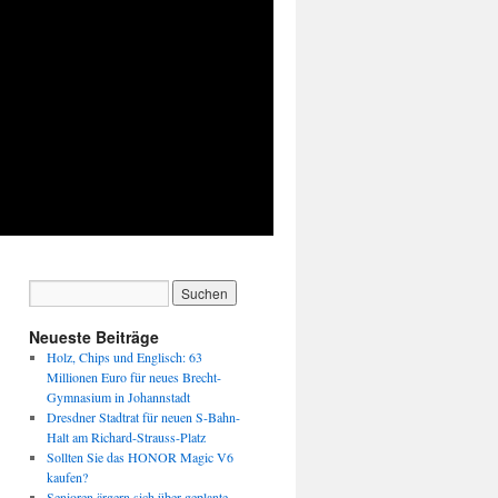
Neueste Beiträge
Holz, Chips und Englisch: 63
Millionen Euro für neues Brecht-
Gymnasium in Johannstadt
Dresdner Stadtrat für neuen S-Bahn-
Halt am Richard-Strauss-Platz
Sollten Sie das HONOR Magic V6
kaufen?
Senioren ärgern sich über geplante