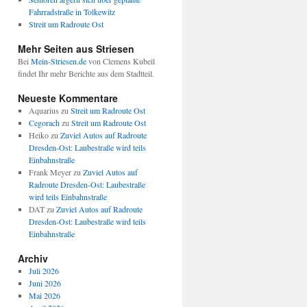
Fahrradstraße in Tolkewitz
Streit um Radroute Ost
Mehr Seiten aus Striesen
Bei
Mein-Striesen.de
von Clemens Kubeil
findet Ihr mehr Berichte aus dem Stadtteil.
Neueste Kommentare
Aquarius
zu
Streit um Radroute Ost
Cegorach
zu
Streit um Radroute Ost
Heiko
zu
Zuviel Autos auf Radroute
Dresden-Ost: Laubestraße wird teils
Einbahnstraße
Frank Meyer
zu
Zuviel Autos auf
Radroute Dresden-Ost: Laubestraße
wird teils Einbahnstraße
DAT
zu
Zuviel Autos auf Radroute
Dresden-Ost: Laubestraße wird teils
Einbahnstraße
Archiv
Juli 2026
Juni 2026
Mai 2026