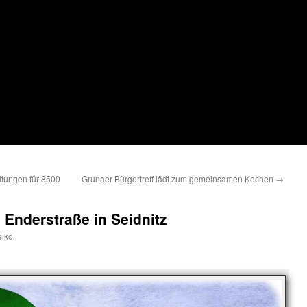
itungen für 8500
Grunaer Bürgertreff lädt zum gemeinsamen Kochen
→
 Enderstraße in Seidnitz
iko