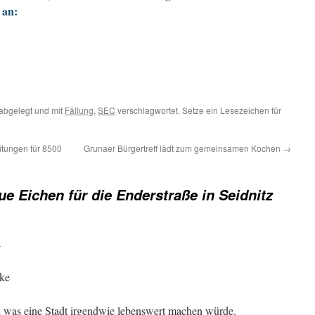
 an:
abgelegt und mit
Fällung
,
SEC
verschlagwortet. Setze ein Lesezeichen für
itungen für 8500
Grunaer Bürgertreff lädt zum gemeinsamen Kochen
→
ue Eichen für die Enderstraße in Seidnitz
r
cke
ch was eine Stadt irgendwie lebenswert machen würde.