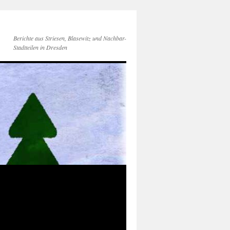
Berichte aus Striesen, Blasewitz und Nachbar-
Stadtteilen in Dresden