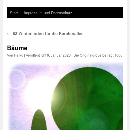
Start
Impressum und Datenschutz
←
63 Winterlinden für die Karcherallee
Bäume
Von
Heiko
|
Veröffentlicht
9. Januar 2023
|
Die Originalgröße beträgt
1000 × 6