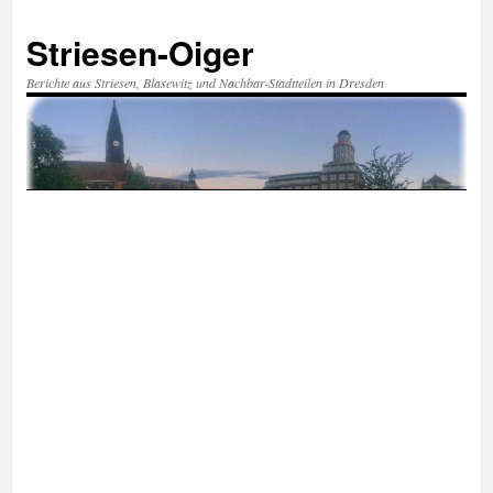
Zum
Inhalt
Striesen-Oiger
springen
Berichte aus Striesen, Blasewitz und Nachbar-Stadtteilen in Dresden