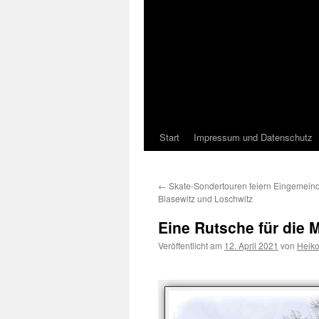
Start
Impressum und Datenschutz
←
Skate-Sondertouren feiern Eingemein
Blasewitz und Loschwitz
Eine Rutsche für die
Veröffentlicht am
12. April 2021
von
Heik