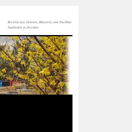
Berichte aus Striesen, Blasewitz und Nachbar-
Stadtteilen in Dresden