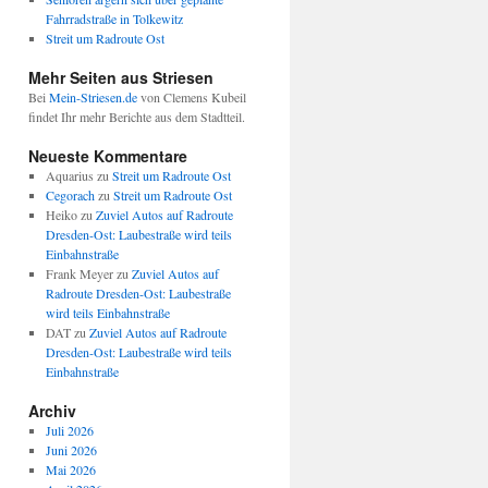
Fahrradstraße in Tolkewitz
Streit um Radroute Ost
Mehr Seiten aus Striesen
Bei
Mein-Striesen.de
von Clemens Kubeil
findet Ihr mehr Berichte aus dem Stadtteil.
Neueste Kommentare
Aquarius
zu
Streit um Radroute Ost
Cegorach
zu
Streit um Radroute Ost
Heiko
zu
Zuviel Autos auf Radroute
Dresden-Ost: Laubestraße wird teils
Einbahnstraße
Frank Meyer
zu
Zuviel Autos auf
Radroute Dresden-Ost: Laubestraße
wird teils Einbahnstraße
DAT
zu
Zuviel Autos auf Radroute
Dresden-Ost: Laubestraße wird teils
Einbahnstraße
Archiv
Juli 2026
Juni 2026
Mai 2026