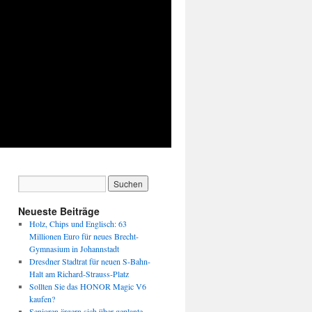
Neueste Beiträge
Holz, Chips und Englisch: 63
Millionen Euro für neues Brecht-
Gymnasium in Johannstadt
Dresdner Stadtrat für neuen S-Bahn-
Halt am Richard-Strauss-Platz
Sollten Sie das HONOR Magic V6
kaufen?
Senioren ärgern sich über geplante