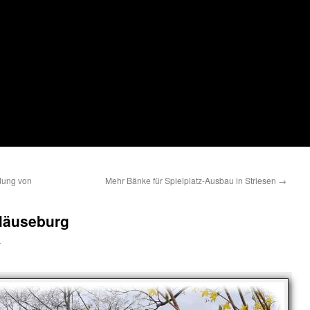
dung von
Mehr Bänke für Spielplatz-Ausbau in Striesen
→
 Mäuseburg
o