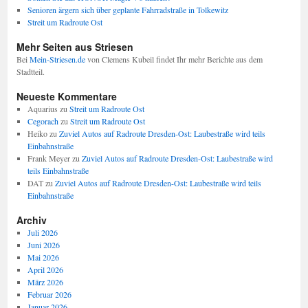
Senioren ärgern sich über geplante Fahrradstraße in Tolkewitz
Streit um Radroute Ost
Mehr Seiten aus Striesen
Bei
Mein-Striesen.de
von Clemens Kubeil findet Ihr mehr Berichte aus dem
Stadtteil.
Neueste Kommentare
Aquarius
zu
Streit um Radroute Ost
Cegorach
zu
Streit um Radroute Ost
Heiko
zu
Zuviel Autos auf Radroute Dresden-Ost: Laubestraße wird teils
Einbahnstraße
Frank Meyer
zu
Zuviel Autos auf Radroute Dresden-Ost: Laubestraße wird
teils Einbahnstraße
DAT
zu
Zuviel Autos auf Radroute Dresden-Ost: Laubestraße wird teils
Einbahnstraße
Archiv
Juli 2026
Juni 2026
Mai 2026
April 2026
März 2026
Februar 2026
Januar 2026