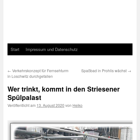
Start
Impressum und Datenschutz
←
Verkehrskonzept für Fernsehturm
Spaßbad in Prohlis wächst
→
in Loschwitz durchgefallen
Wer trinkt, kommt in den Striesener
Spülpalast
Veröffentlicht am
13. August 2020
von
Heiko