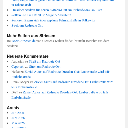
in Johannstadt
Dresdner Stadtrat für neuen S-Bahn-Halt am Richard-Strauss-Platz
Sollten Sie das HONOR Magic V6 kaufen?
Senioren ärgern sich über geplante Fahrradstraße in Tolkewitz
Streit um Radroute Ost
Mehr Seiten aus Striesen
Bei
Mein-Striesen.de
von Clemens Kubeil findet Ihr mehr Berichte aus dem
Stadtteil.
Neueste Kommentare
Aquarius
zu
Streit um Radroute Ost
Cegorach
zu
Streit um Radroute Ost
Heiko
zu
Zuviel Autos auf Radroute Dresden-Ost: Laubestraße wird teils
Einbahnstraße
Frank Meyer
zu
Zuviel Autos auf Radroute Dresden-Ost: Laubestraße wird
teils Einbahnstraße
DAT
zu
Zuviel Autos auf Radroute Dresden-Ost: Laubestraße wird teils
Einbahnstraße
Archiv
Juli 2026
Juni 2026
Mai 2026