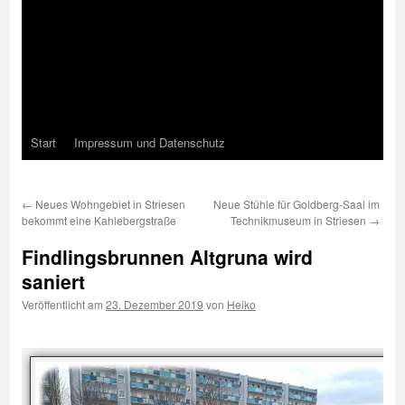
Start
Impressum und Datenschutz
←
Neues Wohngebiet in Striesen
Neue Stühle für Goldberg-Saal im
bekommt eine Kahlebergstraße
Technikmuseum in Striesen
→
Findlingsbrunnen Altgruna wird
saniert
Veröffentlicht am
23. Dezember 2019
von
Heiko