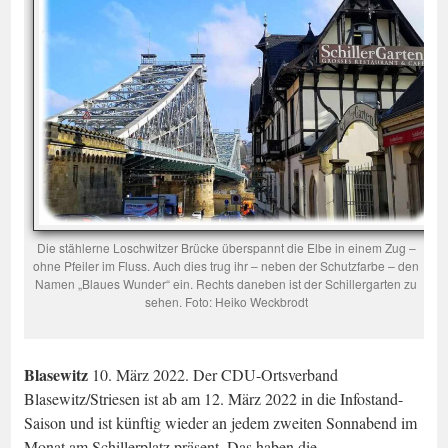
Die stählerne Loschwitzer Brücke überspannt die Elbe in einem Zug –
ohne Pfeiler im Fluss. Auch dies trug ihr – neben der Schutzfarbe – den
Namen „Blaues Wunder“ ein. Rechts daneben ist der Schillergarten zu
sehen. Foto: Heiko Weckbrodt
Blasewitz
10. März 2022. Der CDU-Ortsverband
Blasewitz/Striesen ist ab am 12. März 2022 in die Infostand-
Saison und ist künftig wieder an jedem zweiten Sonnabend im
Monat am Schillerplatz präsent. Das haben die