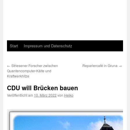
Start
Impressum und Datenschutz
←
Striesener Forscher zwischen
Repariercafé in Gruna
→
Quantencomputer-Kälte und
Kraftwerkhitze
CDU will Brücken bauen
Veröffentlicht am
10. März 2022
von
Heiko