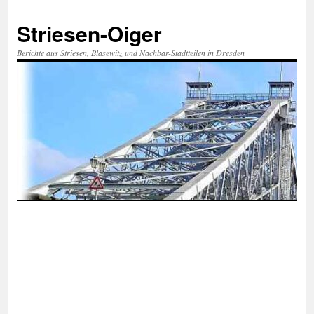
Zum
Inhalt
Striesen-Oiger
springen
Berichte aus Striesen, Blasewitz und Nachbar-Stadtteilen in Dresden