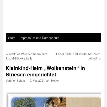
Start
Impressum und Datenschutz
←
Matthias Wiechert übernimmt
Engel Gertrud ist wieder bei ihrem
Eisold-Bäckereikette
Alfred
→
Kleinkind-Heim „Wolkenstein“ in
Striesen eingerichtet
Veröffentlicht am
10. Mai 2021
von
Heiko