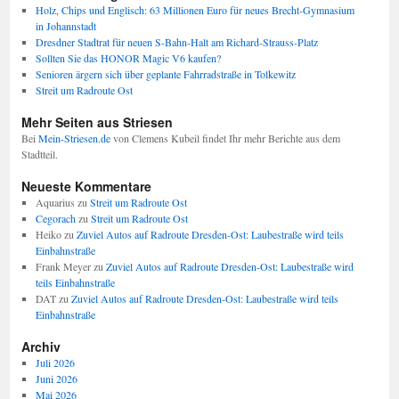
Holz, Chips und Englisch: 63 Millionen Euro für neues Brecht-Gymnasium
in Johannstadt
Dresdner Stadtrat für neuen S-Bahn-Halt am Richard-Strauss-Platz
Sollten Sie das HONOR Magic V6 kaufen?
Senioren ärgern sich über geplante Fahrradstraße in Tolkewitz
Streit um Radroute Ost
Mehr Seiten aus Striesen
Bei
Mein-Striesen.de
von Clemens Kubeil findet Ihr mehr Berichte aus dem
Stadtteil.
Neueste Kommentare
Aquarius
zu
Streit um Radroute Ost
Cegorach
zu
Streit um Radroute Ost
Heiko
zu
Zuviel Autos auf Radroute Dresden-Ost: Laubestraße wird teils
Einbahnstraße
Frank Meyer
zu
Zuviel Autos auf Radroute Dresden-Ost: Laubestraße wird
teils Einbahnstraße
DAT
zu
Zuviel Autos auf Radroute Dresden-Ost: Laubestraße wird teils
Einbahnstraße
Archiv
Juli 2026
Juni 2026
Mai 2026