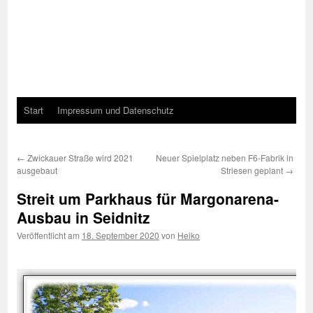
Start
Impressum und Datenschutz
←
Zwickauer Straße wird 2021
Neuer Spielplatz neben F6-Fabrik in
ausgebaut
Striesen geplant
→
Streit um Parkhaus für Margonarena-
Ausbau in Seidnitz
Veröffentlicht am
18. September 2020
von
Heiko