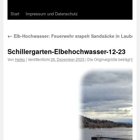
Start
Impressum und Datenschutz
←
Elb-Hochwasser: Feuerwehr stapelt Sandsäcke in Laubega
Schillergarten-Elbehochwasser-12-23
Von
Heiko
|
Veröffentlicht
26. Dezember 2023
|
Die Originalgröße beträgt
600 