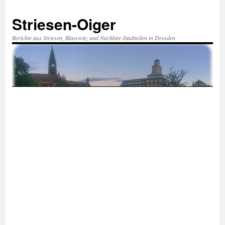
Zum
Inhalt
Striesen-Oiger
springen
Berichte aus Striesen, Blasewitz und Nachbar-Stadtteilen in Dresden