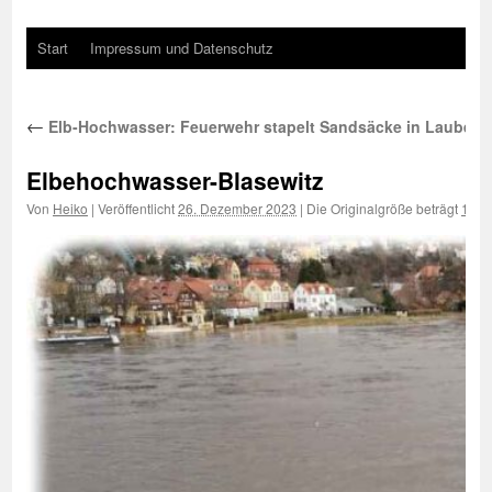
Start
Impressum und Datenschutz
←
Elb-Hochwasser: Feuerwehr stapelt Sandsäcke in Laubega
Elbehochwasser-Blasewitz
Von
Heiko
|
Veröffentlicht
26. Dezember 2023
|
Die Originalgröße beträgt
1000