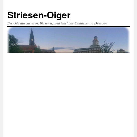
Zum
Inhalt
Striesen-Oiger
springen
Berichte aus Striesen, Blasewitz und Nachbar-Stadtteilen in Dresden