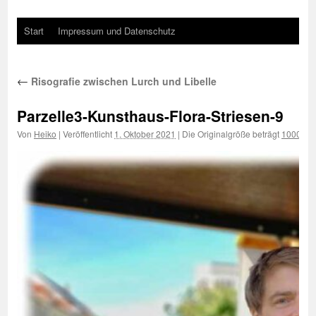
Start
Impressum und Datenschutz
←
Risografie zwischen Lurch und Libelle
Parzelle3-Kunsthaus-Flora-Striesen-9
Von
Heiko
|
Veröffentlicht
1. Oktober 2021
|
Die Originalgröße beträgt
1000 × 