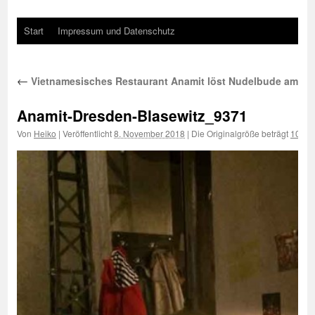
Start
Impressum und Datenschutz
←
Vietnamesisches Restaurant Anamit löst Nudelbude am Schi
Anamit-Dresden-Blasewitz_9371
Von
Heiko
|
Veröffentlicht
8. November 2018
|
Die Originalgröße beträgt
1000 