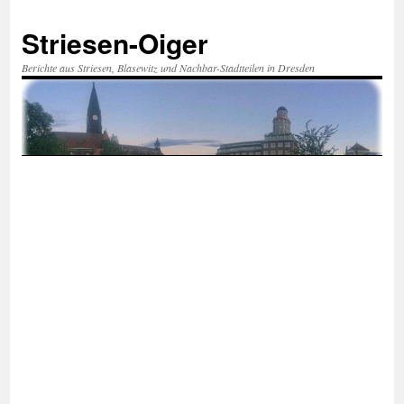
Zum
Inhalt
Striesen-Oiger
springen
Berichte aus Striesen, Blasewitz und Nachbar-Stadtteilen in Dresden