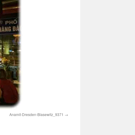
Anamit-Dresden-Blasewitz_9371