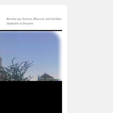
Berichte aus Striesen, Blasewitz und Nachbar-
Stadtteilen in Dresden