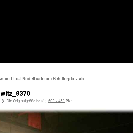
namit löst Nudelbude am Schillerplatz ab
ewitz_9370
018
|
Die Originalgröße beträgt
600 × 450
Pixel