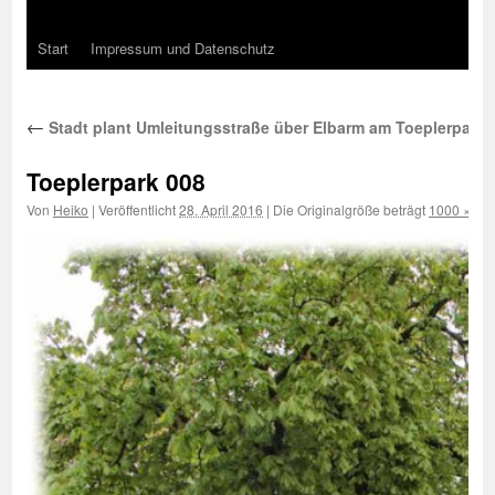
Start
Impressum und Datenschutz
←
Stadt plant Umleitungsstraße über Elbarm am Toeplerpark
Toeplerpark 008
Von
Heiko
|
Veröffentlicht
28. April 2016
|
Die Originalgröße beträgt
1000 × 66