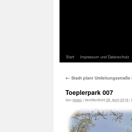
Start
Impressum und Datenschutz
←
Stadt plant Umleitungsstraße
Toeplerpark 007
Von
Heiko
|
Veröffentlicht
28. April 2016
|
D