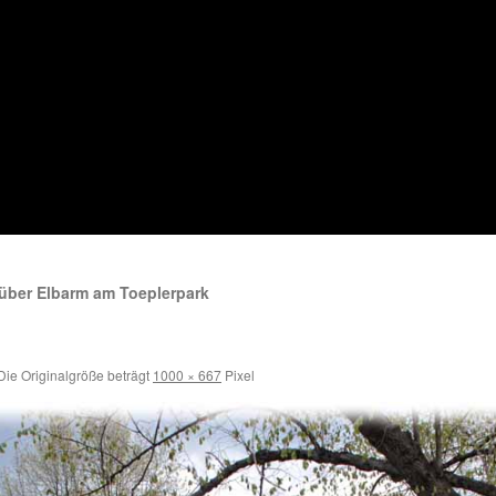
 über Elbarm am Toeplerpark
ie Originalgröße beträgt
1000 × 667
Pixel