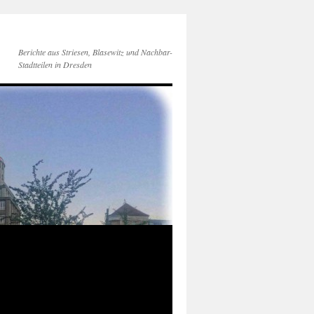
Berichte aus Striesen, Blasewitz und Nachbar-
Stadtteilen in Dresden