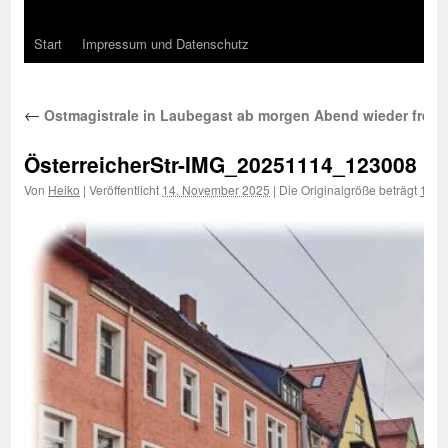
Start
Impressum und Datenschutz
←
Ostmagistrale in Laubegast ab morgen Abend wieder frei f
ÖsterreicherStr-IMG_20251114_123008
Von
Heiko
|
Veröffentlicht
14. November 2025
|
Die Originalgröße beträgt
1000