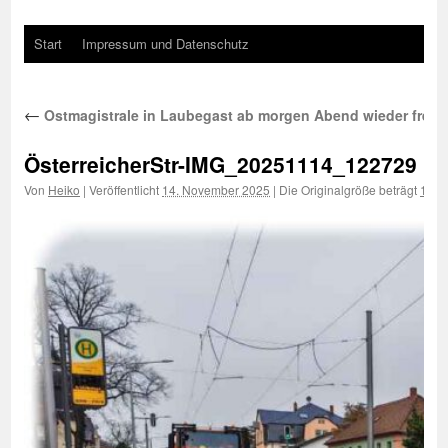
Start
Impressum und Datenschutz
←
Ostmagistrale in Laubegast ab morgen Abend wieder frei f
ÖsterreicherStr-IMG_20251114_122729
Von
Heiko
|
Veröffentlicht
14. November 2025
|
Die Originalgröße beträgt
1000