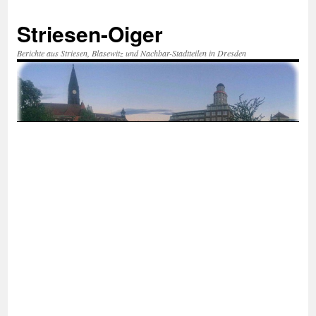
Zum
Inhalt
Striesen-Oiger
springen
Berichte aus Striesen, Blasewitz und Nachbar-Stadtteilen in Dresden