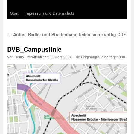
Start
Impressum und Datenschutz
←
Autos, Radler und Straßenbahn teilen sich künftig CDF-St
DVB_Campuslinie
Von
Heiko
|
Veröffentlicht
20. März 2024
|
Die Originalgröße beträgt
1000 × 57