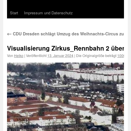
Start
Impressum und Datenschutz
←
CDU Dresden schlägt Umzug des Weihnachts-Circus zur Re
Visualisierung Zirkus_Rennbahn 2 überho
Von
Heiko
|
Veröffentlicht
13. Januar 2024
|
Die Originalgröße beträgt
1000 × 