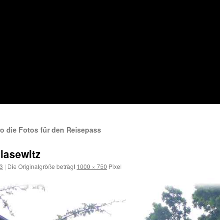
o die Fotos für den Reisepass
lasewitz
23
|
Die Originalgröße beträgt
1000 × 750
Pixel