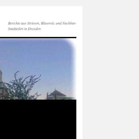
Berichte aus Striesen, Blasewitz und Nachbar-
Stadtteilen in Dresden