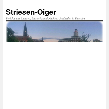
Zum
Inhalt
Striesen-Oiger
springen
Berichte aus Striesen, Blasewitz und Nachbar-Stadtteilen in Dresden