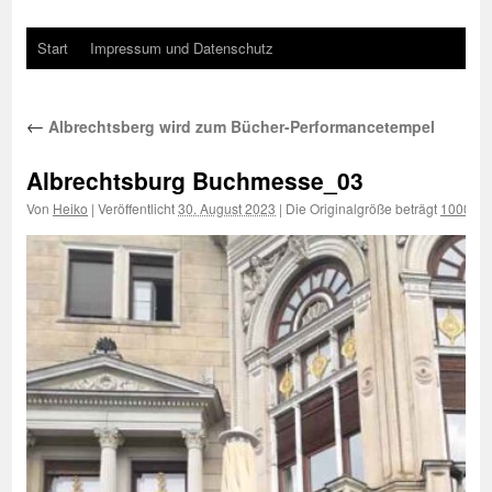
Start
Impressum und Datenschutz
←
Albrechtsberg wird zum Bücher-Performancetempel
Albrechtsburg Buchmesse_03
Von
Heiko
|
Veröffentlicht
30. August 2023
|
Die Originalgröße beträgt
1000 × 