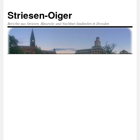
Zum
Inhalt
Striesen-Oiger
springen
Berichte aus Striesen, Blasewitz und Nachbar-Stadtteilen in Dresden