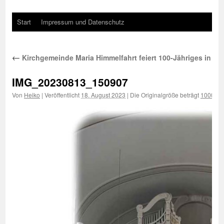
Start
Impressum und Datenschutz
←
Kirchgemeinde Maria Himmelfahrt feiert 100-Jähriges in Str
IMG_20230813_150907
Von
Heiko
|
Veröffentlicht
18. August 2023
|
Die Originalgröße beträgt
1000 × 