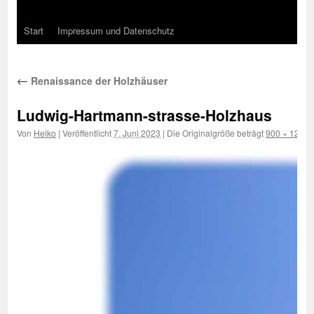
Start
Impressum und Datenschutz
←
Renaissance der Holzhäuser
Ludwig-Hartmann-strasse-Holzhaus
Von
Heiko
|
Veröffentlicht
7. Juni 2023
|
Die Originalgröße beträgt
900 × 1200
P