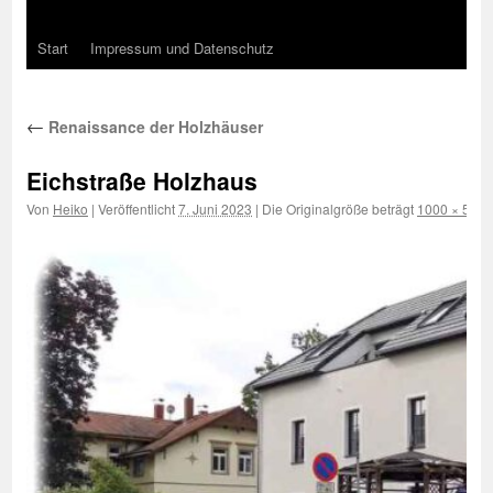
Start
Impressum und Datenschutz
←
Renaissance der Holzhäuser
Eichstraße Holzhaus
Von
Heiko
|
Veröffentlicht
7. Juni 2023
|
Die Originalgröße beträgt
1000 × 500
P