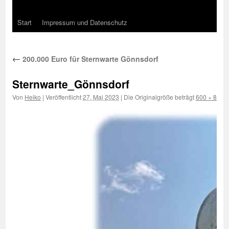
Start
Impressum und Datenschutz
←
200.000 Euro für Sternwarte Gönnsdorf
Sternwarte_Gönnsdorf
Von
Heiko
|
Veröffentlicht
27. Mai 2023
|
Die Originalgröße beträgt
600 × 800
P