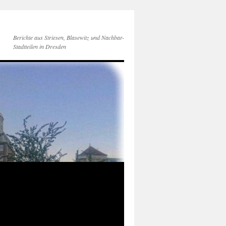
Berichte aus Striesen, Blasewitz und Nachbar-
Stadtteilen in Dresden