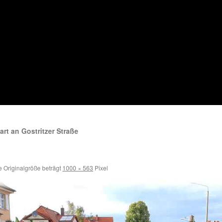
rt an Gostritzer Straße
 Originalgröße beträgt
1000 × 563
Pixel